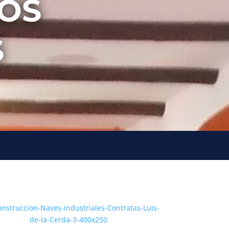
IOS
S