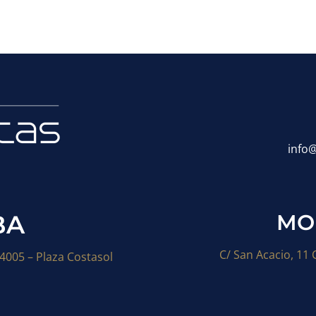
info
BA
MO
C/ San Acacio, 11
14005 – Plaza Costasol