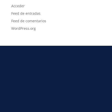
Acceder
Feed de entradas
Feed de comentarios
WordPress.org
info@grupocontratas.com