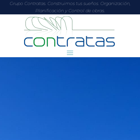
Grupo Contratas. Construimos tus sueños. Organización,
Planificación y Control de obras.